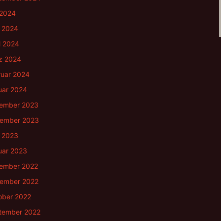
 2024
i 2024
l 2024
z 2024
ruar 2024
uar 2024
ember 2023
ember 2023
i 2023
uar 2023
ember 2022
ember 2022
ober 2022
tember 2022