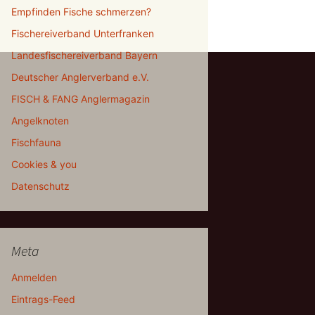
Empfinden Fische schmerzen?
Fischereiverband Unterfranken
Landesfischereiverband Bayern
Deutscher Anglerverband e.V.
FISCH & FANG Anglermagazin
Angelknoten
Fischfauna
Cookies & you
Datenschutz
Meta
Anmelden
Eintrags-Feed