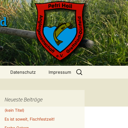
ld
Suchen
Datenschutz
Impressum
nach:
Neueste Beiträge
(kein Titel)
Es ist soweit, Fischfestzeit!
Frohe Ostern