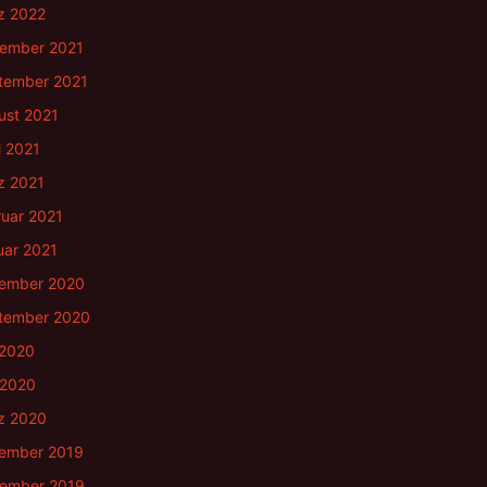
z 2022
ember 2021
tember 2021
ust 2021
l 2021
z 2021
ruar 2021
uar 2021
ember 2020
tember 2020
 2020
 2020
z 2020
ember 2019
ember 2019