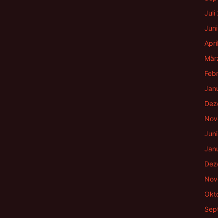
Juli
Jun
Apri
Mär
Feb
Jan
Dez
Nov
Jun
Jan
Dez
Nov
Okt
Sep