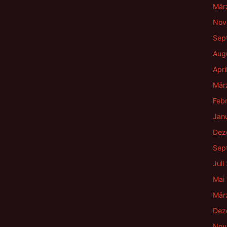
Mär
Nov
Sep
Aug
Apri
Mär
Feb
Jan
Dez
Sep
Juli
Mai
Mär
Dez
Nov