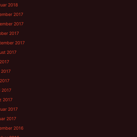
ruar 2018
ember 2017
ember 2017
ober 2017
tember 2017
ust 2017
 2017
 2017
 2017
l 2017
z 2017
ruar 2017
uar 2017
ember 2016