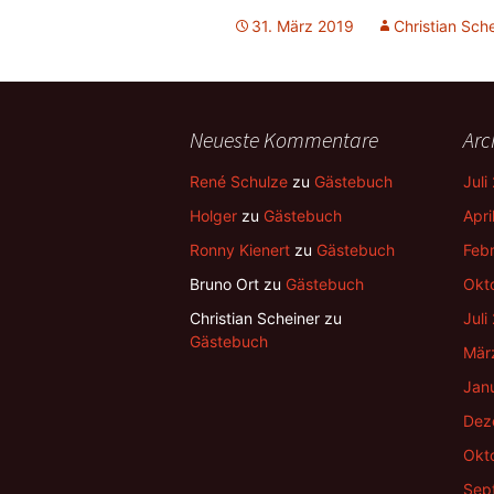
31. März 2019
Christian Sch
Neueste Kommentare
Arc
René Schulze
zu
Gästebuch
Juli
Holger
zu
Gästebuch
Apri
Ronny Kienert
zu
Gästebuch
Feb
Bruno Ort
zu
Gästebuch
Okt
Christian Scheiner
zu
Juli
Gästebuch
Mär
Jan
Dez
Okt
Sep