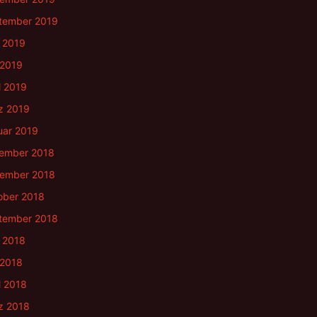
tember 2019
i 2019
 2019
l 2019
z 2019
uar 2019
ember 2018
ember 2018
ober 2018
tember 2018
i 2018
 2018
l 2018
z 2018