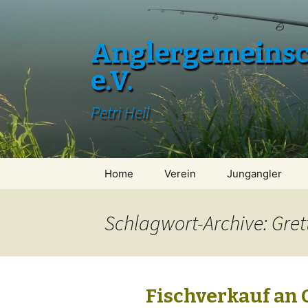
Anglergemeinsch
e.V.
Petri Heil
Zum
Home
Verein
Jungangler
Inhalt
springen
Schlagwort-Archive: Gret
Fischverkauf an 