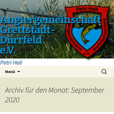
Anglergemeinschaft
Grettstadt-
Dürrfeld
e.V.
Petri Heil
Zum
Suchen
Menü
Inhalt
nach:
springen
Archiv für den Monat: September
2020