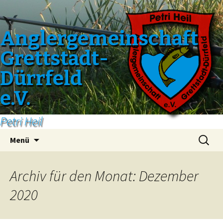
Anglergemeinschaft
Grettstadt-
Dürrfeld
e.V.
Petri Heil
Zum
Suchen
Menü
Inhalt
nach:
springen
Archiv für den Monat: Dezember
2020