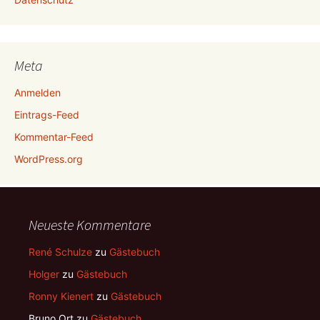
Meta
Anmelden
Eintrags-Feed
Kommentar-Feed
WordPress.org
Neueste Kommentare
René Schulze
zu
Gästebuch
Holger
zu
Gästebuch
Ronny Kienert
zu
Gästebuch
Bruno Ort
zu
Gästebuch