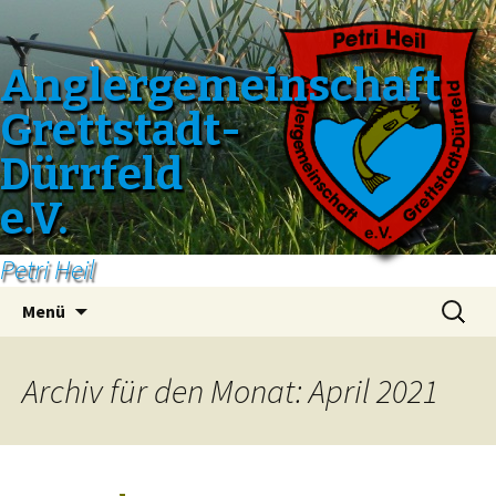
Anglergemeinschaft
Grettstadt-
Dürrfeld
e.V.
Petri Heil
Zum
Suchen
Menü
Inhalt
nach:
springen
Archiv für den Monat: April 2021