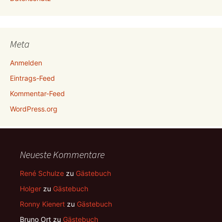
Meta
Anmelden
Eintrags-Feed
Kommentar-Feed
WordPress.org
Neueste Kommentare
René Schulze
zu
Gästebuch
Holger
zu
Gästebuch
Ronny Kienert
zu
Gästebuch
Bruno Ort
zu
Gästebuch