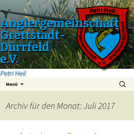
Anglergemeinschaft
Grettstadt-
Dürrfeld
e.V.
Petri Heil
Zum
Suchen
Menü
Inhalt
nach:
springen
Archiv für den Monat: Juli 2017