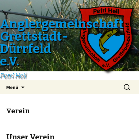
Anglergemeinschaft
Grettstadt-
Dürrfeld
e.V.
Petri Heil
Zum
Suchen
Menü
Inhalt
nach:
springen
Verein
Unser Verein