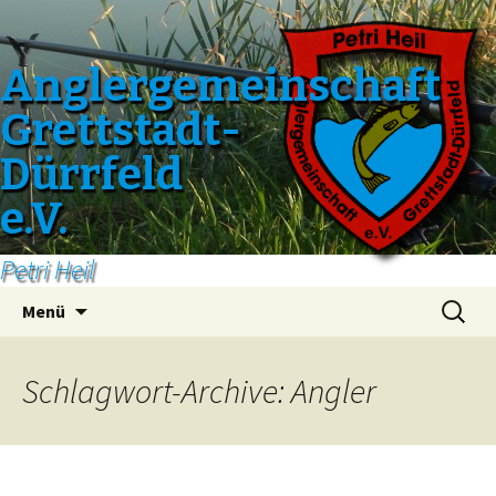
Anglergemeinschaft
Grettstadt-
Dürrfeld
e.V.
Petri Heil
Zum
Suchen
Menü
Inhalt
nach:
springen
Schlagwort-Archive: Angler