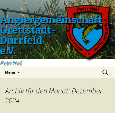
Anglergemeinschaft
Grettstadt-
Dürrfeld
e.V.
Petri Heil
Zum
Suchen
Menü
Inhalt
nach:
springen
Archiv für den Monat: Dezember
2024