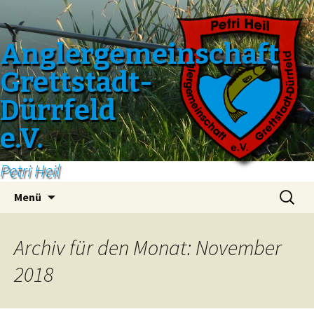
Anglergemeinschaft
Grettstadt-
Dürrfeld
e.V.
Petri Heil
Zum
Suchen
Menü
Inhalt
nach:
springen
Archiv für den Monat: November
2018