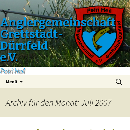
Anglergemeinschaft
Grettstadt-
Dürrfeld
e.V.
Petri Heil
Zum
Suchen
Menü
Inhalt
nach:
springen
Archiv für den Monat: Juli 2007