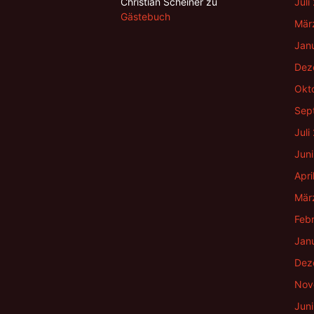
Christian Scheiner
zu
Juli
Gästebuch
Mär
Jan
Dez
Okt
Sep
Juli
Jun
Apri
Mär
Feb
Jan
Dez
Nov
Jun