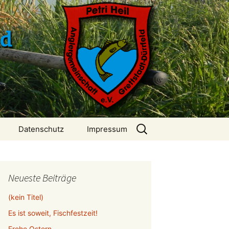
ld
Suchen
Datenschutz
Impressum
nach:
Neueste Beiträge
(kein Titel)
Es ist soweit, Fischfestzeit!
Frohe Ostern