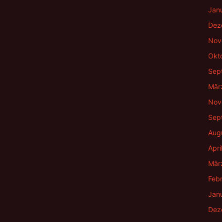
Jan
Dez
Nov
Okt
Sep
Mär
Nov
Sep
Aug
Apri
Mär
Feb
Jan
Dez