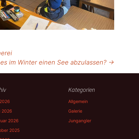
erei
 es im Winter einen See abzulassen?
→
hiv
Kategorien
 2026
Allgemein
l 2026
Galerie
ruar 2026
Jungangler
ober 2025