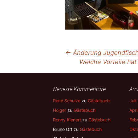
Beitragsnavigation
←
Änderung Jugendfisch
Welche Vorteile hat
Neueste Kommentare
Arc
René Schulze
zu
Gästebuch
Juli
Holger
zu
Gästebuch
Apri
Ronny Kienert
zu
Gästebuch
Feb
Bruno Ort
zu
Gästebuch
Okt