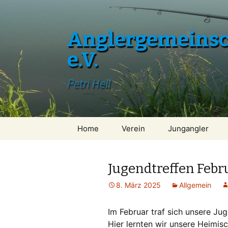
Anglergemeinsch
e.V.
Petri Heil
Zum
Home
Verein
Jungangler
Inhalt
springen
Jugendtreffen Febr
8. März 2025
Allgemein
Im Februar traf sich unsere Ju
Hier lernten wir unsere Heimis