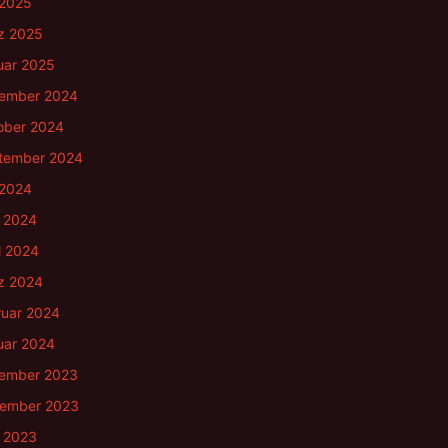
 2025
z 2025
uar 2025
ember 2024
ober 2024
tember 2024
 2024
i 2024
l 2024
z 2024
ruar 2024
uar 2024
ember 2023
ember 2023
i 2023