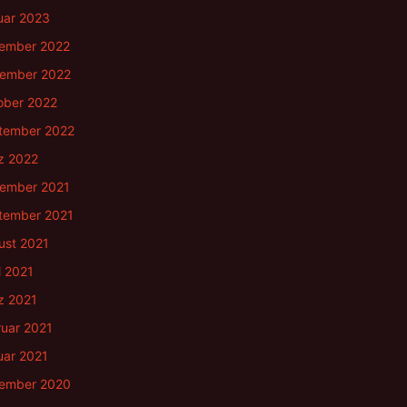
uar 2023
ember 2022
ember 2022
ober 2022
tember 2022
z 2022
ember 2021
tember 2021
ust 2021
l 2021
z 2021
ruar 2021
uar 2021
ember 2020